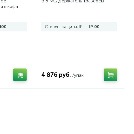
ное
B 8 MG Держатель траверсы
ля шкафа
п.
800
Степень защиты, IP
IP 00
4 876 руб.
/упак