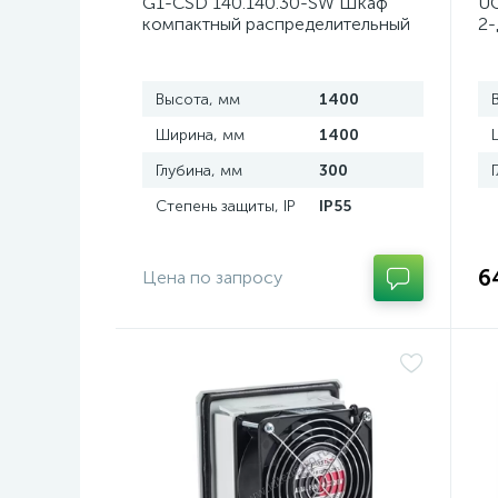
G1-CSD 140.140.30-SW Шкаф
UC
компактный распределительный
2-
2-дверный из нержавеющей
д
стали, с перемычкой
Высота, мм
1400
Ширина, мм
1400
Глубина, мм
300
Степень защиты, IP
IP55
6
Цена по запросу