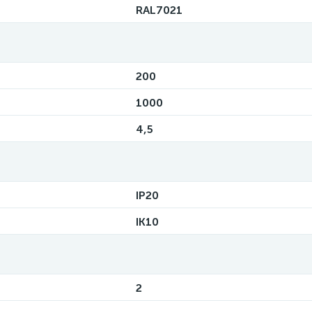
RAL7021
200
1000
4,5
IP20
IK10
2