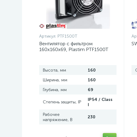
Артикул:
PTF1500T
Ар
Вентилятор с фильтром
SW
160x160x69, Plastim PTF1500T
Высота, мм
160
Ширина, мм
160
Глубина, мм
69
IP54 / Class
Степень защиты, IP
I
Рабочее
230
напряжение, В