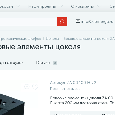
овости
Наши проекты
О компании
Се
info@kitenergo.ru
тротехнических шкафов
Цоколи
Боковые элементы цоколя ZA
ковые элементы цоколя
ады отгрузок
Отзывы
0
Артикул:
ZA 00.100 H v.2
Пока нет отзывов
Боковые элементы цоколя ZA 00.1
Высота 200 мм.листовая сталь. То