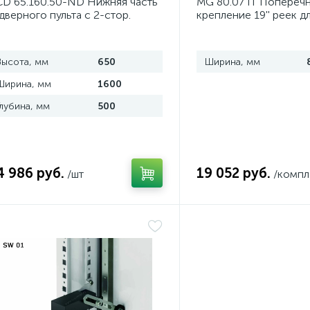
D 65.160.50-ND Нижняя часть
MG 80.07 IT Попереч
дверного пульта с 2-стор.
крепление 19'' реек д
оступом
шириной 800 мм, ком
Высота, мм
650
Ширина, мм
Ширина, мм
1600
Глубина, мм
500
4 986 руб.
19 052 руб.
/шт
/компл