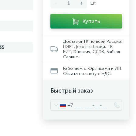
-
+
шт
Купить
Доставка ТК по всей России:
ПЭК, Деловые Линии, ТК
35
КИТ, Энергия, СДЭК, Байкал-
Сервис.
Работаем с Юр.лицами и ИП.
Оплата по счету с НДС.
Быстрый заказ
+7