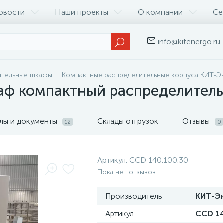
овости
Наши проекты
О компании
Се
info@kitenergo.ru
ительные шкафы
Компактные распределительные корпуса КИТ-Э
аф компактный распределител
лы и документы
Склады отгрузок
Отзывы
12
0
Артикул:
CCD 140.100.30
Пока нет отзывов
Производитель
КИТ-Э
Артикул
CCD 14