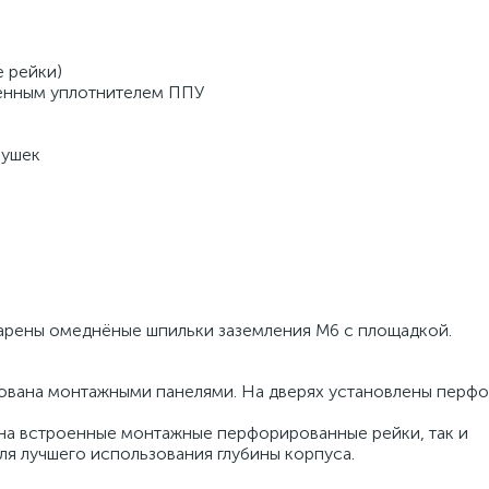
 рейки)
сенным уплотнителем ППУ
лушек
риварены омеднёные шпильки заземления М6 с площадкой.
тована монтажными панелями. На дверях установлены перф
на встроенные монтажные перфорированные рейки, так и
ля лучшего использования глубины корпуса.