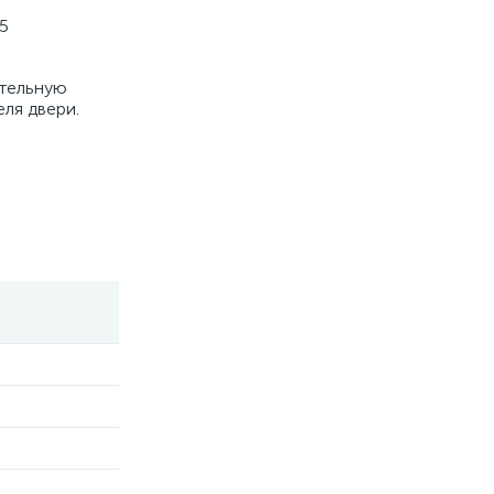
5
ительную
еля двери.