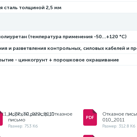
я сталь толщиной 2,5 мм
олиуретан (температура применения -50…+120 °С)
ия и разветвления контрольных, силовых кабелей и п
рытие - цинкогрунт + порошковое окрашивание
011_и_ТР_ТС_020_2011
Морской регистр_Отказное
Отказное пись
письмо
010_2011
Размер: 753 Кб
Размер: 312.8 Кб