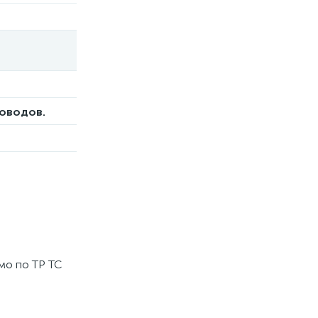
роводов.
мо по ТР ТС