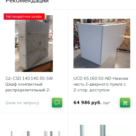
Рекомендации
Нестандартные шкафы
G1-CSD 140.140.30-SW
UCD 65.160.50-ND Нижняя
Шкаф компактный
часть 2-дверного пульта с
распределительный 2-
2-стор. доступом
дверный из нержавеющей
стали, с перемычкой
64 986 руб.
Цена по запросу
/шт