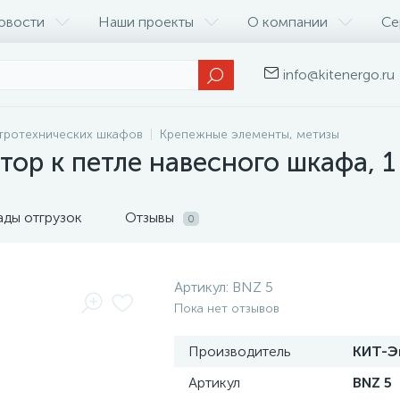
овости
Наши проекты
О компании
Се
info@kitenergo.ru
тротехнических шкафов
Крепежные элементы, метизы
р к петле навесного шкафа, 1 к
ады отгрузок
Отзывы
0
Артикул:
BNZ 5
Пока нет отзывов
Производитель
КИТ-Э
Артикул
BNZ 5