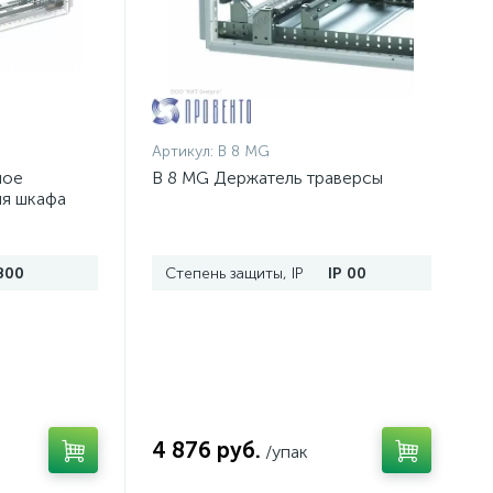
Артикул:
B 8 MG
ное
B 8 MG Держатель траверсы
ля шкафа
п.
800
Степень защиты, IP
IP 00
4 876 руб.
/упак