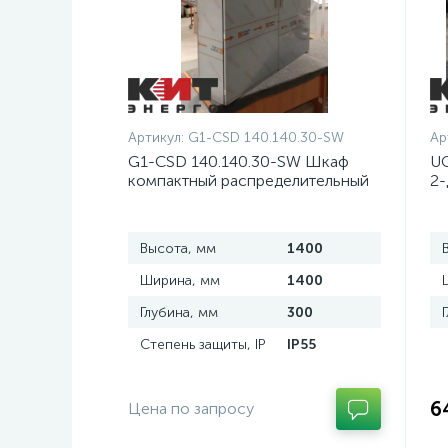
Артикул:
G1-CSD 140.140.30-SW
Ар
G1-CSD 140.140.30-SW Шкаф
UC
компактный распределительный
2-
2-дверный из нержавеющей
д
стали, с перемычкой
Высота, мм
1400
Ширина, мм
1400
Глубина, мм
300
Степень защиты, IP
IP55
6
Цена по запросу