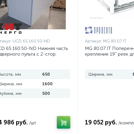
тикул:
UCD 65.160.50-ND
Артикул:
MG 80.07 IT
D 65.160.50-ND Нижняя часть
MG 80.07 IT Попереч
дверного пульта с 2-стор.
крепление 19'' реек д
оступом
шириной 800 мм, ком
Высота, мм
650
Ширина, мм
Ширина, мм
1600
Глубина, мм
500
4 986 руб.
19 052 руб.
/шт
/компл