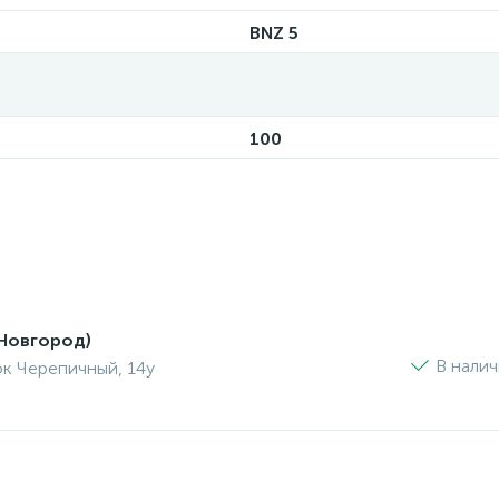
BNZ 5
100
Новгород)
В нали
ок Черепичный, 14у