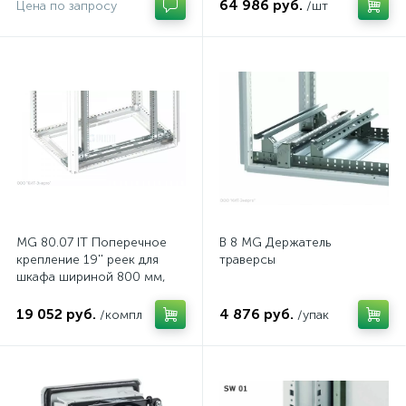
стали, с перемычкой
64 986 руб.
Цена по запросу
/шт
MG 80.07 IT Поперечное
B 8 MG Держатель
крепление 19'' реек для
траверсы
шкафа шириной 800 мм,
комп.
19 052 руб.
4 876 руб.
/компл
/упак