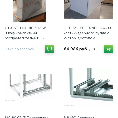
G1-CSD 140.140.30-SW
UCD 65.160.50-ND Нижняя
Шкаф компактный
часть 2-дверного пульта с
распределительный 2-
2-стор. доступом
дверный из нержавеющей
стали, с перемычкой
64 986 руб.
Цена по запросу
/шт
MG 80.07 IT Поперечное
B 8 MG Держатель