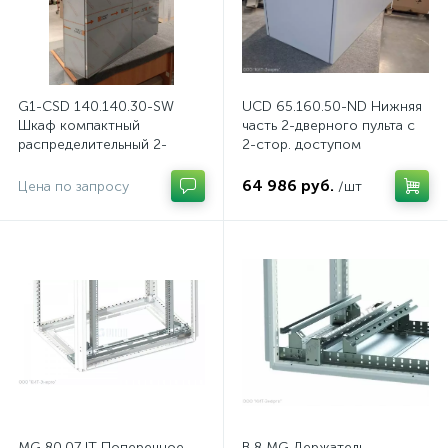
G1-CSD 140.140.30-SW
UCD 65.160.50-ND Нижняя
Шкаф компактный
часть 2-дверного пульта с
распределительный 2-
2-стор. доступом
дверный из нержавеющей
стали, с перемычкой
64 986 руб.
Цена по запросу
/шт
MG 80.07 IT Поперечное
B 8 MG Держатель