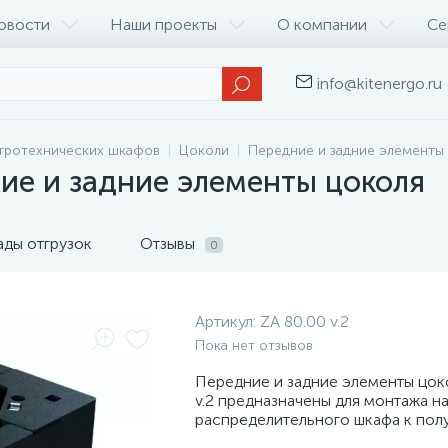
овости
Наши проекты
О компании
Се
info@kitenergo.ru
тротехнических шкафов
Цоколи
Передние и задние элементы
ние и задние элементы цоколя
ады отгрузок
Отзывы
0
Артикул:
ZA 80.00 v.2
Пока нет отзывов
Передние и задние элементы цок
v.2 предназначены для монтажа н
распределительного шкафа к полу