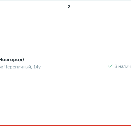
2
Новгород)
В нали
ок Черепичный, 14у