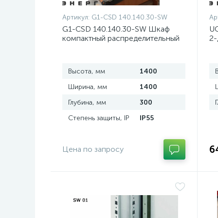
Артикул:
G1-CSD 140.140.30-SW
Ар
G1-CSD 140.140.30-SW Шкаф
UC
компактный распределительный
2-
2-дверный из нержавеющей
д
стали, с перемычкой
Высота, мм
1400
Ширина, мм
1400
Глубина, мм
300
Степень защиты, IP
IP55
6
Цена по запросу