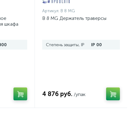
Артикул:
B 8 MG
ное
B 8 MG Держатель траверсы
ля шкафа
п.
800
Степень защиты, IP
IP 00
4 876 руб.
/упак