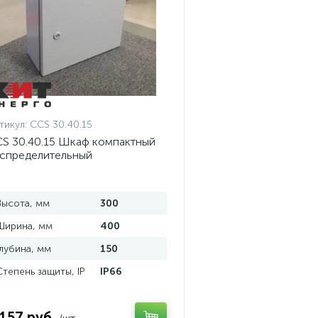
тикул:
CCS 30.40.15
S 30.40.15 Шкаф компактный
спределительный
Высота, мм
300
Ширина, мм
400
Глубина, мм
150
Степень защиты, IP
IP66
 157 руб.