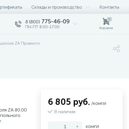
ртификаты
Склады и производство
Контакты
0
775-46-09
8 (800)
ПН-ПТ 8:00-17:00
Корзина
 цоколя ZA Провенто
6 805 руб.
/компл
оля ZA 80.00
В наличии
апольного
.
-
+
компл