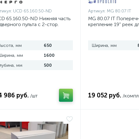
тикул:
UCD 65.160.50-ND
Артикул:
MG 80.07 IT
D 65.160.50-ND Нижняя часть
MG 80.07 IT Попереч
дверного пульта с 2-стор.
крепление 19'' реек д
оступом
шириной 800 мм, ком
Высота, мм
650
Ширина, мм
Ширина, мм
1600
Глубина, мм
500
4 986 руб.
19 052 руб.
/шт
/компл