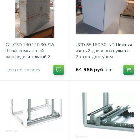
G1-CSD 140.140.30-SW
UCD 65.160.50-ND Нижняя
Шкаф компактный
часть 2-дверного пульта с
распределительный 2-
2-стор. доступом
дверный из нержавеющей
стали, с перемычкой
64 986 руб.
Цена по запросу
/шт