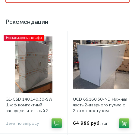
Рекомендации
Нестандартные шкафы
G1-CSD 140.140.30-SW
UCD 65.160.50-ND Нижняя
Шкаф компактный
часть 2-дверного пульта с
распределительный 2-
2-стор. доступом
дверный из нержавеющей
стали, с перемычкой
64 986 руб.
Цена по запросу
/шт