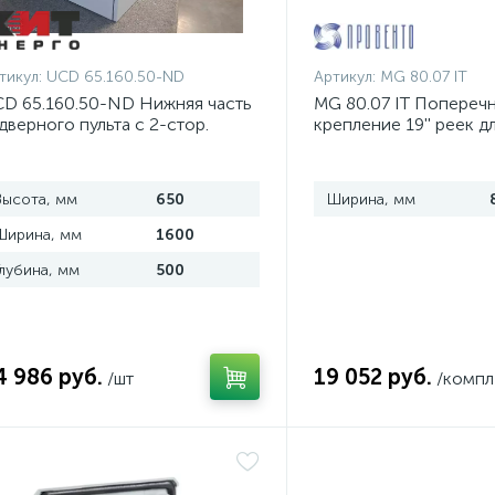
тикул:
UCD 65.160.50-ND
Артикул:
MG 80.07 IT
D 65.160.50-ND Нижняя часть
MG 80.07 IT Попереч
дверного пульта с 2-стор.
крепление 19'' реек д
оступом
шириной 800 мм, ком
Высота, мм
650
Ширина, мм
Ширина, мм
1600
Глубина, мм
500
4 986 руб.
19 052 руб.
/шт
/компл