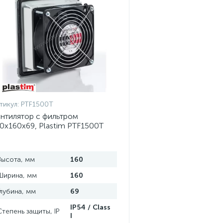
тикул:
PTF1500T
нтилятор с фильтром
0x160x69, Plastim PTF1500T
Высота, мм
160
Ширина, мм
160
Глубина, мм
69
IP54 / Class
Степень защиты, IP
I