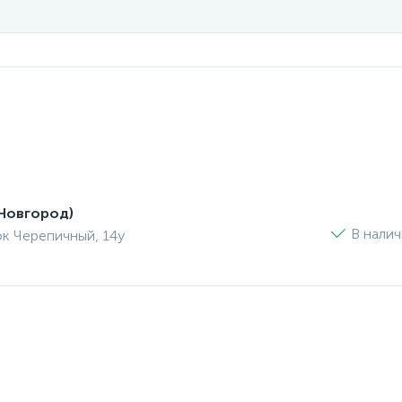
Новгород)
В нали
ок Черепичный, 14у