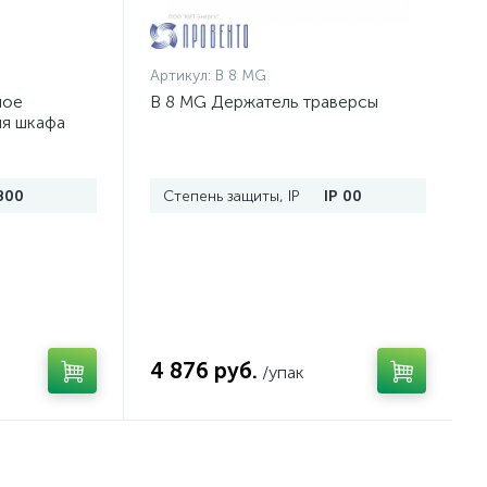
Артикул:
B 8 MG
ное
B 8 MG Держатель траверсы
ля шкафа
п.
800
Степень защиты, IP
IP 00
4 876 руб.
/упак