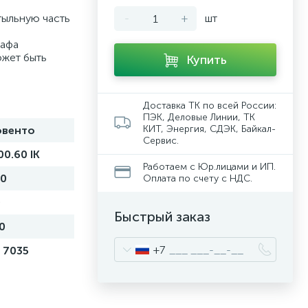
тыльную часть
-
+
шт
кафа
ожет быть
Купить
Доставка ТК по всей России:
ПЭК, Деловые Линии, ТК
КИТ, Энергия, СДЭК, Байкал-
овенто
Сервис.
00.60 IK
Работаем с Юр.лицами и ИП.
00
Оплата по счету с НДС.
0
Быстрый заказ
30
+7
 7035