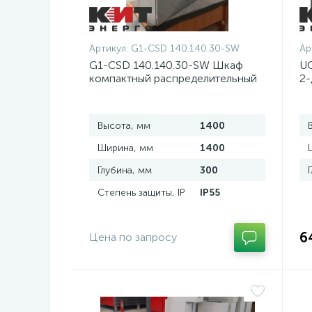
Артикул:
G1-CSD 140.140.30-SW
Ар
G1-CSD 140.140.30-SW Шкаф
UC
компактный распределительный
2-
2-дверный из нержавеющей
д
стали, с перемычкой
Высота, мм
1400
Ширина, мм
1400
Глубина, мм
300
Степень защиты, IP
IP55
6
Цена по запросу