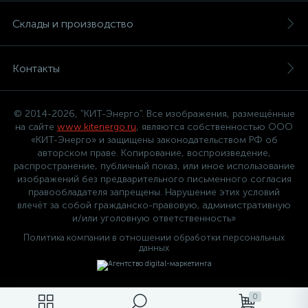
Склады и производство
Контакты
© 2014-2026, "КИТ-Энерго". Все изображения, размещённые
на сайте
www.kitenergo.ru
, являются собственностью ООО
«КИТ-Энерго» и защищены законодательством РФ об
авторском праве. Копирование, воспроизведение,
распространение, публичный показ, или иное использование
изображений без предварительного письменного согласия
правообладателя запрещены. Нарушение этих условий
влечёт за собой гражданско-правовую, административную
и/или уголовную ответственность»
Политика компании в отношении обработки персональных
данных
0