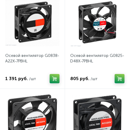
нные
Осевой вентилятор G0838-
Осевой вентилятор G0825-
A22X-7PBHL
D48X-7PBHL
1 391 руб.
805 руб.
/шт
/шт