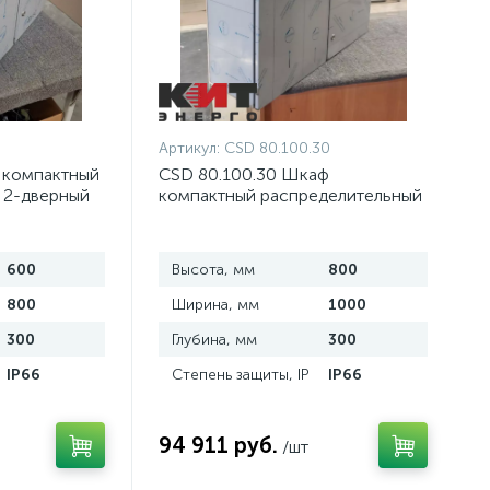
0
Артикул:
CSD 80.100.30
 компактный
CSD 80.100.30 Шкаф
 2-дверный
компактный распределительный
али
2-дверный из нержавеющей
стали
600
Высота, мм
800
800
Ширина, мм
1000
300
Глубина, мм
300
IP66
Степень защиты, IP
IP66
94 911 руб.
/шт