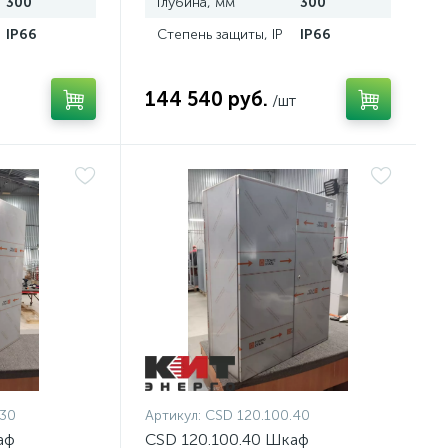
300
Глубина, мм
300
IP66
Степень защиты, IP
IP66
144 540 руб.
/шт
.30
Артикул:
CSD 120.100.40
аф
CSD 120.100.40 Шкаф