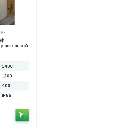
.40
аф
делительный
авеющей
1400
1200
400
IP66