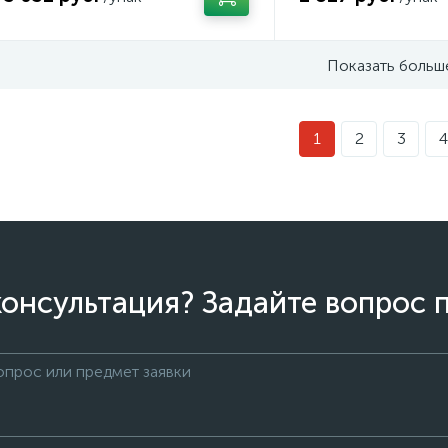
Показать больш
1
2
3
4
онсультация? Задайте вопрос 