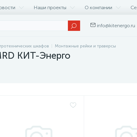
овости
Наши проекты
О компании
Се
info@kitenergo.ru
тротехнических шкафов
Монтажные рейки и траверсы
MRD КИТ-Энерго