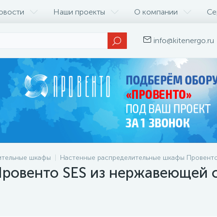
овости
Наши проекты
О компании
Се
info@kitenergo.ru
ительные шкафы
Настенные распределительные шкафы Провент
ровенто SES из нержавеющей 