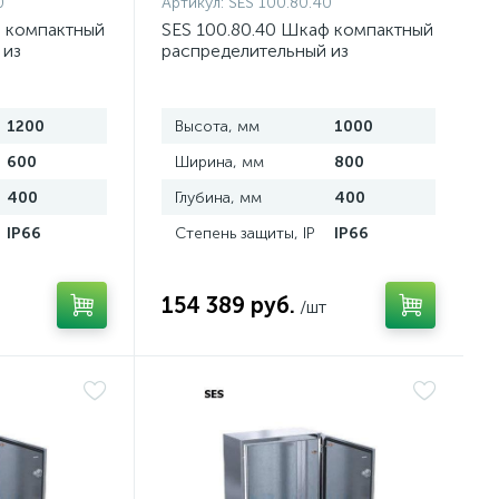
0
Артикул:
SES 100.80.40
ф компактный
SES 100.80.40 Шкаф компактный
 из
распределительный из
и
нержавеющей стали
1200
Высота, мм
1000
600
Ширина, мм
800
400
Глубина, мм
400
IP66
Степень защиты, IP
IP66
154 389 руб.
/шт