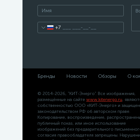
+7
Бренды
Новости
Обзоры
О ко
© 2014-2026, "КИТ-Энерго". Все изображения,
размещённые на сайте
www.kitenergo.ru
, являют
собственностью ООО «КИТ-Энерго» и защище
законодательством РФ об авторском праве.
Копирование, воспроизведение, распространен
публичный показ, или иное использование
изображений без предварительного письменног
согласия правообладателя запрещены. Нарушени