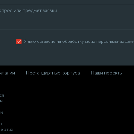
Я даю согласие на обработку моих персональных дан
мпании
Нестандартные корпуса
Наши проекты
ся
ны
ие,
о
е этих