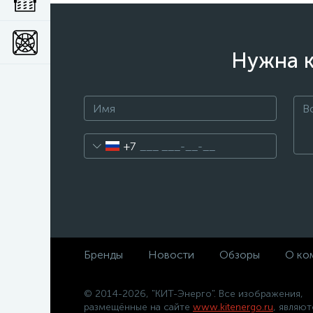
Нужна к
+7
Бренды
Новости
Обзоры
О ко
© 2014-2026, "КИТ-Энерго". Все изображения,
размещённые на сайте
www.kitenergo.ru
, являют