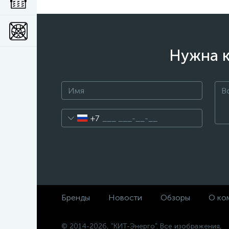
Нужна к
+7
Бренды
Новости
Обзоры
О ко
© 2014-2026, "КИТ-Энерго". Все изображения,