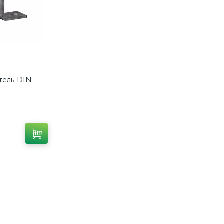
тель DIN-
л