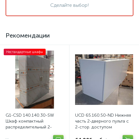
Сделайте выбор!
Рекомендации
Нестандартные шкафы
G1-CSD 140.140.30-SW
UCD 65.160.50-ND Нижняя
Шкаф компактный
часть 2-дверного пульта с
распределительный 2-
2-стор. доступом
дверный из нержавеющей
стали, с перемычкой