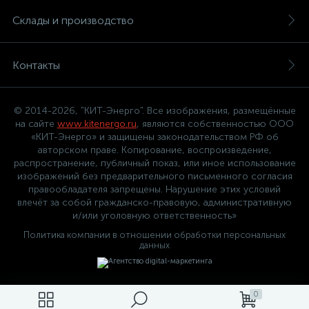
Склады и производство
Контакты
© 2014-2026, "КИТ-Энерго". Все изображения, размещённые
на сайте
www.kitenergo.ru
, являются собственностью ООО
«КИТ-Энерго» и защищены законодательством РФ об
авторском праве. Копирование, воспроизведение,
распространение, публичный показ, или иное использование
изображений без предварительного письменного согласия
правообладателя запрещены. Нарушение этих условий
влечёт за собой гражданско-правовую, административную
и/или уголовную ответственность»
Политика компании в отношении обработки персональных
данных
0