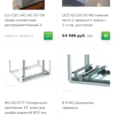
G1-CSD 140.140.30-SW
UCD 65.160.50-ND Нижняя
Шкаф компактный
часть 2-дверного пульта с
распределительный 2-
2-стор. доступом
дверный из нержавеющей
стали, с перемычкой
64 986 руб.
Цена по запросу
/шт
MG 80.07 IT Поперечное
B 8 MG Держатель
крепление 19'' реек для
траверсы
шкафа шириной 800 мм,