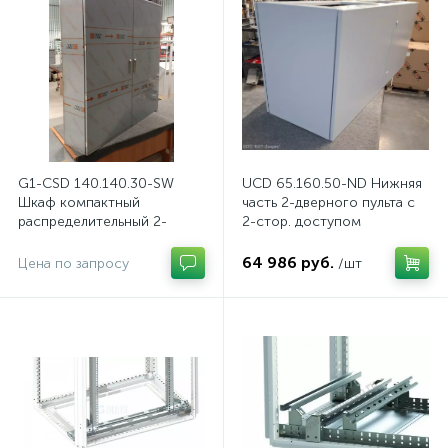
G1-CSD 140.140.30-SW
UCD 65.160.50-ND Нижняя
Шкаф компактный
часть 2-дверного пульта с
распределительный 2-
2-стор. доступом
дверный из нержавеющей
стали, с перемычкой
64 986 руб.
Цена по запросу
/шт