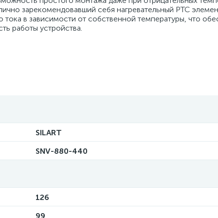
озможность простого монтажа даже при отрицательных темп
тлично зарекомендовавший себя нагревательный PTC элемен
 тока в зависимости от собственной температуры, что обе
ть работы устройства.
SILART
SNV-880-440
126
99