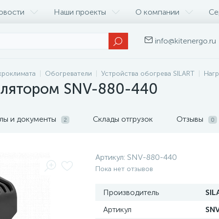
овости
Наши проекты
О компании
Се
info@kitenergo.ru
кроклимата
Обогреватели
Устройства обогрева SILART
Нагр
тилятором SNV-880-440
лы и документы
Склады отгрузок
Отзывы
2
0
Артикул:
SNV-880-440
Пока нет отзывов
Производитель
SIL
Артикул
SN