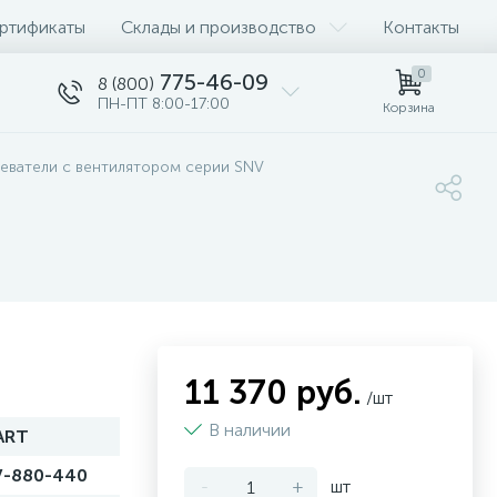
ртификаты
Склады и производство
Контакты
0
775-46-09
8 (800)
ПН-ПТ 8:00-17:00
Корзина
еватели с вентилятором серии SNV
11 370 руб.
/шт
В наличии
ART
V-880-440
-
+
шт