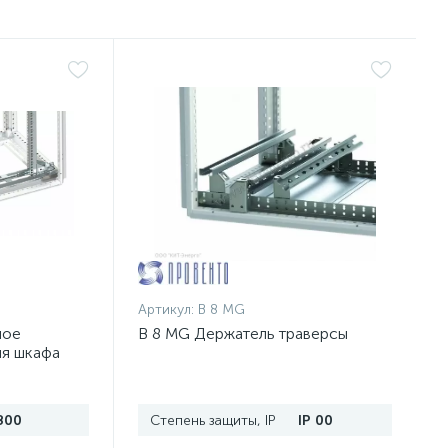
Артикул:
B 8 MG
ное
B 8 MG Держатель траверсы
ля шкафа
п.
800
Степень защиты, IP
IP 00