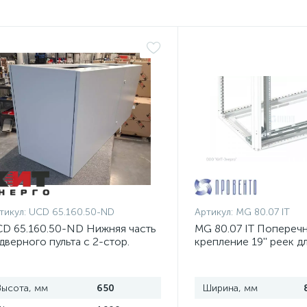
тикул:
UCD 65.160.50-ND
Артикул:
MG 80.07 IT
D 65.160.50-ND Нижняя часть
MG 80.07 IT Попереч
дверного пульта с 2-стор.
крепление 19'' реек д
оступом
шириной 800 мм, ком
Высота, мм
650
Ширина, мм