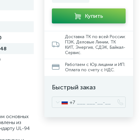
Купить
Доставка ТК по всей России:
0
ПЭК, Деловые Линии, ТК
КИТ, Энергия, СДЭК, Байкал-
 48
Сервис.
0
Работаем с Юр.лицами и ИП.
Оплата по счету с НДС.
Быстрый заказ
+7
том основных
овлены из
ндарту UL-94