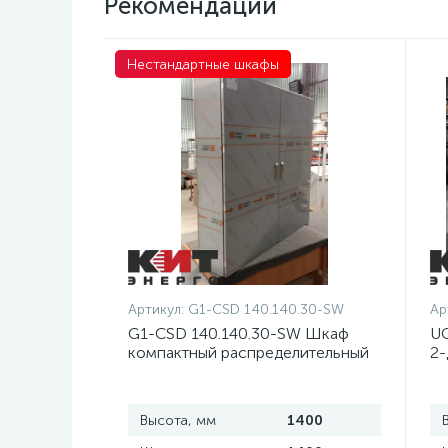
Рекомендации
Нестандартные шкафы
Артикул:
G1-CSD 140.140.30-SW
Ар
G1-CSD 140.140.30-SW Шкаф
UC
компактный распределительный
2-
2-дверный из нержавеющей
д
стали, с перемычкой
Высота, мм
1400