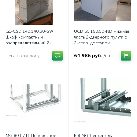
G1-CSD 140.140.30-SW
UCD 65.160.50-ND Нижняя
Шкаф компактный
часть 2-дверного пульта с
распределительный 2-
2-стор. доступом
дверный из нержавеющей
стали, с перемычкой
64 986 руб.
Цена по запросу
/шт
MG 80.07 IT Поперечное
B 8 MG Держатель