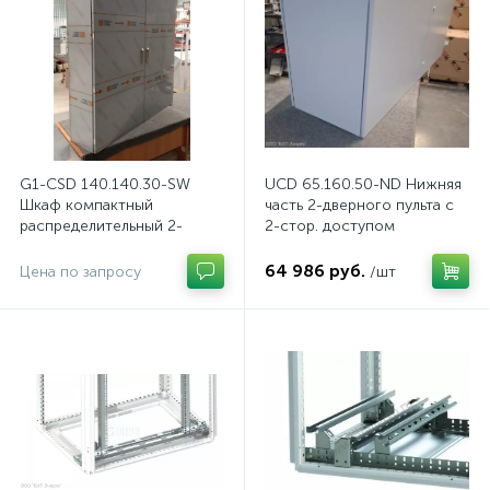
G1-CSD 140.140.30-SW
UCD 65.160.50-ND Нижняя
Шкаф компактный
часть 2-дверного пульта с
распределительный 2-
2-стор. доступом
дверный из нержавеющей
стали, с перемычкой
64 986 руб.
Цена по запросу
/шт