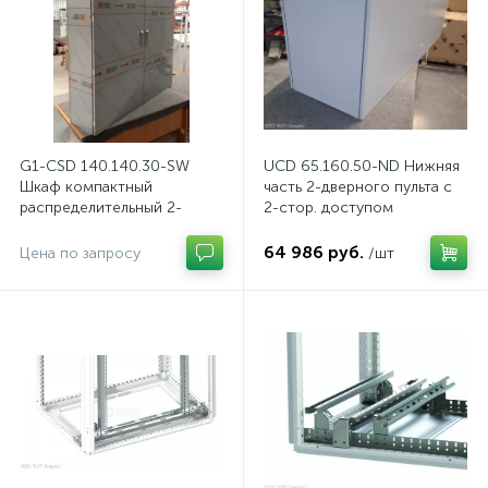
G1-CSD 140.140.30-SW
UCD 65.160.50-ND Нижняя
Шкаф компактный
часть 2-дверного пульта с
распределительный 2-
2-стор. доступом
дверный из нержавеющей
стали, с перемычкой
64 986 руб.
Цена по запросу
/шт