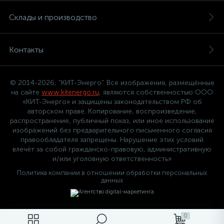
Склады и производство
Контакты
© 2014-2026, "КИТ-Энерго". Все изображения, размещённые
на сайте
www.kitenergo.ru
, являются собственностью ООО
«КИТ-Энерго» и защищены законодательством РФ об
авторском праве. Копирование, воспроизведение,
распространение, публичный показ, или иное использование
изображений без предварительного письменного согласия
правообладателя запрещены. Нарушение этих условий
влечёт за собой гражданско-правовую, административную
и/или уголовную ответственность»
Политика компании в отношении обработки персональных
данных
0