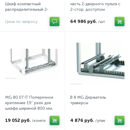
Шкаф компактный
часть 2-дверного пульта с
распределительный 2-
2-стор. доступом
дверный из нержавеющей
стали, с перемычкой
64 986 руб.
Цена по запросу
/шт
MG 80.07 IT Поперечное
B 8 MG Держатель
крепление 19'' реек для
траверсы
шкафа шириной 800 мм,
комп.
19 052 руб.
4 876 руб.
/компл
/упак