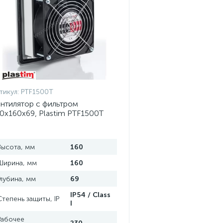
тикул:
PTF1500T
нтилятор с фильтром
0x160x69, Plastim PTF1500T
Высота, мм
160
Ширина, мм
160
Глубина, мм
69
IP54 / Class
Степень защиты, IP
I
Рабочее