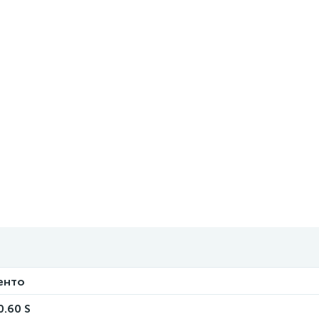
енто
0.60 S