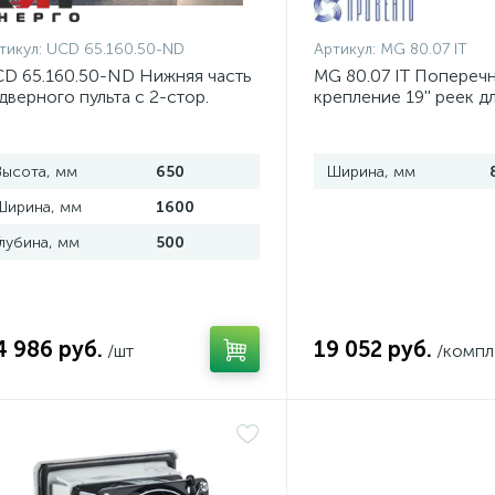
тикул:
UCD 65.160.50-ND
Артикул:
MG 80.07 IT
D 65.160.50-ND Нижняя часть
MG 80.07 IT Попереч
дверного пульта с 2-стор.
крепление 19'' реек д
оступом
шириной 800 мм, ком
Высота, мм
650
Ширина, мм
Ширина, мм
1600
Глубина, мм
500
4 986 руб.
19 052 руб.
/шт
/компл