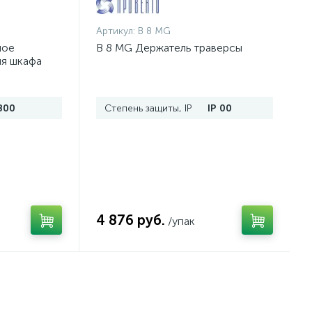
Артикул:
B 8 MG
ное
B 8 MG Держатель траверсы
ля шкафа
п.
800
Степень защиты, IP
IP 00
4 876 руб.
/упак