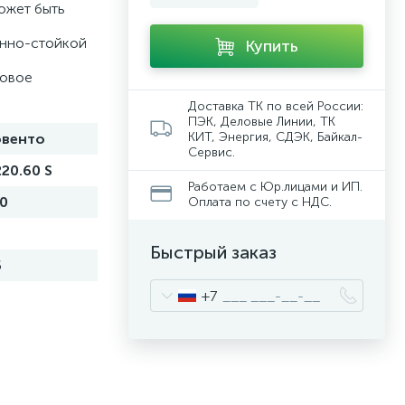
ожет быть
онно-стойкой
Купить
новое
Доставка ТК по всей России:
ПЭК, Деловые Линии, ТК
КИТ, Энергия, СДЭК, Байкал-
венто
Сервис.
220.60 S
Работаем с Юр.лицами и ИП.
0
Оплата по счету с НДС.
Быстрый заказ
5
+7