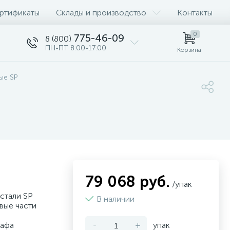
ртификаты
Склады и производство
Контакты
0
775-46-09
8 (800)
ПН-ПТ 8:00-17:00
Корзина
ые SP
и
79 068 руб.
/упак
стали SP
В наличии
вые части
кафа
-
+
упак