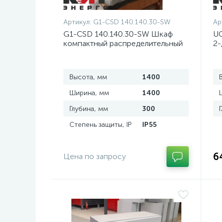
Артикул:
G1-CSD 140.140.30-SW
Ар
G1-CSD 140.140.30-SW Шкаф
UC
компактный распределительный
2-
2-дверный из нержавеющей
д
стали, с перемычкой
Высота, мм
1400
Ширина, мм
1400
Глубина, мм
300
Степень защиты, IP
IP55
6
Цена по запросу