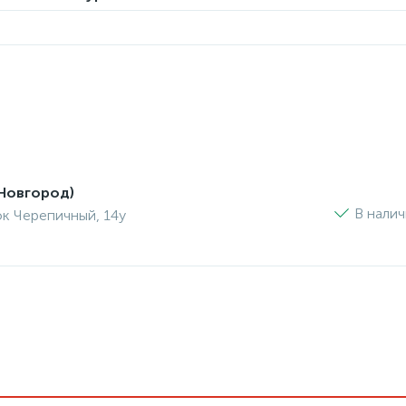
Новгород)
В нали
ок Черепичный, 14у