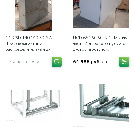
G1-CSD 140.140.30-SW
UCD 65.160.50-ND Нижняя
Шкаф компактный
часть 2-дверного пульта с
распределительный 2-
2-стор. доступом
дверный из нержавеющей
стали, с перемычкой
64 986 руб.
Цена по запросу
/шт