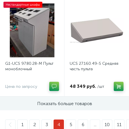
Нестандартные шкафы
G1-UCS 97.80.28-M Пульт
UCS 27.160.49-S Средняя
моноблочный
часть пульта
48 349 руб.
Цена по запросу
/шт
Показать больше товаров
1
2
3
4
5
6
...
10
11