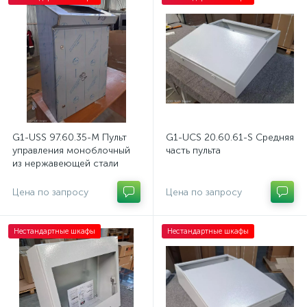
нные
G1-USS 97.60.35-M Пульт
G1-UCS 20.60.61-S Средняя
управления моноблочный
часть пульта
из нержавеющей стали
Цена по запросу
Цена по запросу
Нестандартные шкафы
Нестандартные шкафы