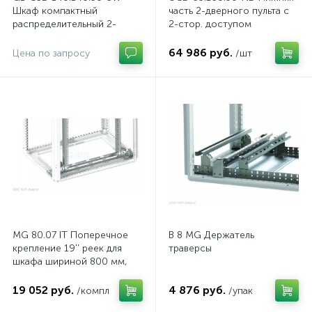
Шкаф компактный
часть 2-дверного пульта с
распределительный 2-
2-стор. доступом
дверный из нержавеющей
стали, с перемычкой
64 986 руб.
Цена по запросу
/шт
MG 80.07 IT Поперечное
B 8 MG Держатель
крепление 19'' реек для
траверсы
шкафа шириной 800 мм,
комп.
19 052 руб.
4 876 руб.
/компл
/упак