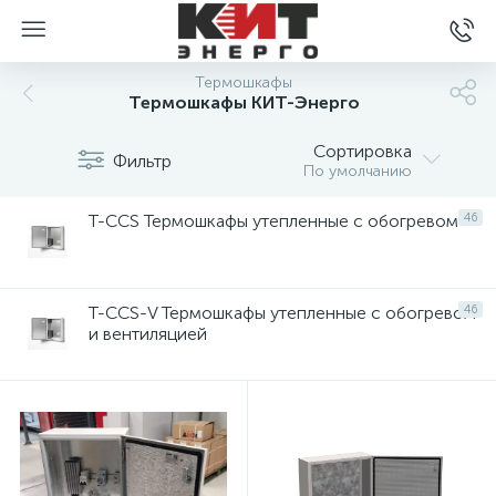
Термошкафы
Термошкафы КИТ-Энерго
Сортировка
Фильтр
По умолчанию
T-CCS Термошкафы утепленные с обогревом
46
T-CCS-V Термошкафы утепленные с обогревом
46
и вентиляцией