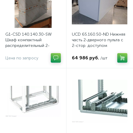
G1-CSD 140.140.30-SW
UCD 65.160.50-ND Нижняя
Шкаф компактный
часть 2-дверного пульта с
распределительный 2-
2-стор. доступом
дверный из нержавеющей
стали, с перемычкой
64 986 руб.
Цена по запросу
/шт