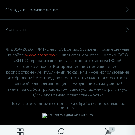
Склады и производство
Контакты
© 2014-2026, "КИТ-Энерго". Все изображения, размещённые
на сайте
www.kitenergo.ru
, являются собственностью ООО
«КИТ-Энерго» и защищены законодательством РФ об
авторском праве. Копирование, воспроизведение,
распространение, публичный показ, или иное использование
изображений без предварительного письменного согласия
правообладателя запрещены. Нарушение этих условий
влечёт за собой гражданско-правовую, административную
и/или уголовную ответственность»
Политика компании в отношении обработки персональных
данных
0