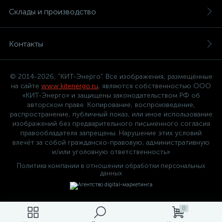
Склады и производство
Контакты
© 2014-2026, "КИТ-Энерго". Все изображения, размещённые
на сайте
www.kitenergo.ru
, являются собственностью ООО
«КИТ-Энерго» и защищены законодательством РФ об
авторском праве. Копирование, воспроизведение,
распространение, публичный показ, или иное использование
изображений без предварительного письменного согласия
правообладателя запрещены. Нарушение этих условий
влечёт за собой гражданско-правовую, административную
и/или уголовную ответственность»
Политика компании в отношении обработки персональных
данных
0