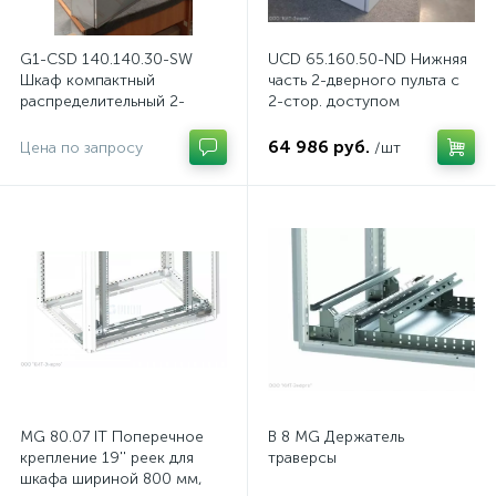
G1-CSD 140.140.30-SW
UCD 65.160.50-ND Нижняя
Шкаф компактный
часть 2-дверного пульта с
распределительный 2-
2-стор. доступом
дверный из нержавеющей
стали, с перемычкой
64 986 руб.
Цена по запросу
/шт
MG 80.07 IT Поперечное
B 8 MG Держатель
крепление 19'' реек для
траверсы
шкафа шириной 800 мм,