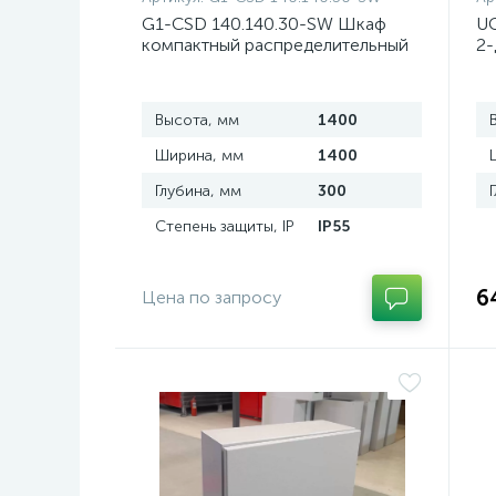
G1-CSD 140.140.30-SW Шкаф
UC
компактный распределительный
2-
2-дверный из нержавеющей
д
стали, с перемычкой
Высота, мм
1400
Ширина, мм
1400
Глубина, мм
300
Степень защиты, IP
IP55
6
Цена по запросу