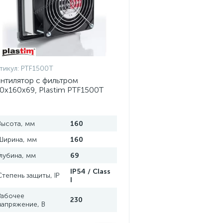
тикул:
PTF1500T
нтилятор с фильтром
0x160x69, Plastim PTF1500T
Высота, мм
160
Ширина, мм
160
Глубина, мм
69
IP54 / Class
Степень защиты, IP
I
Рабочее
230
напряжение, В