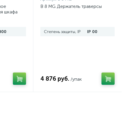
ное
B 8 MG Держатель траверсы
ля шкафа
п.
800
Степень защиты, IP
IP 00
4 876 руб.
/упак