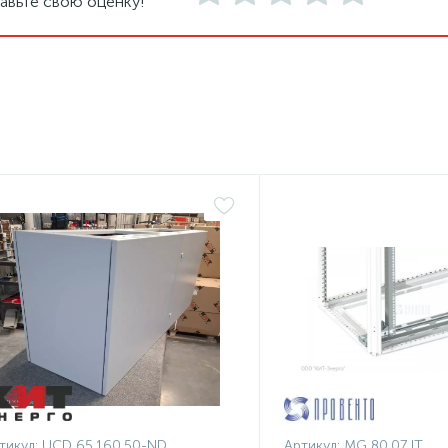
авьте свою оценку!
тикул:
UCD 65.160.50-ND
Артикул:
MG 80.07 IT