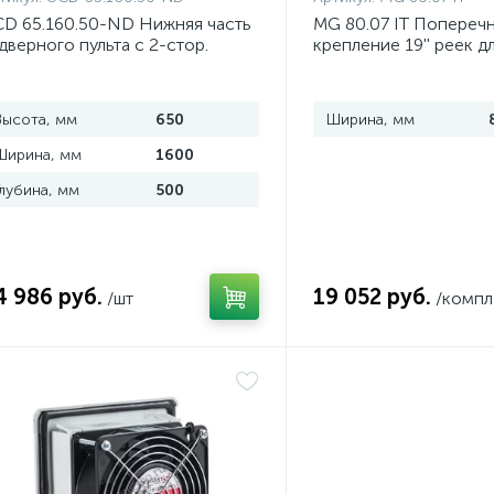
D 65.160.50-ND Нижняя часть
MG 80.07 IT Попереч
дверного пульта с 2-стор.
крепление 19'' реек д
оступом
шириной 800 мм, ком
Высота, мм
650
Ширина, мм
Ширина, мм
1600
Глубина, мм
500
4 986 руб.
19 052 руб.
/шт
/компл