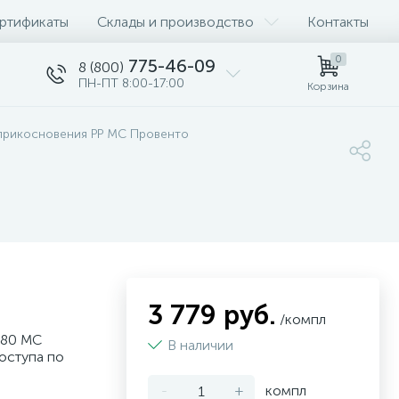
ртификаты
Склады и производство
Контакты
0
775-46-09
8 (800)
ПН-ПТ 8:00-17:00
Корзина
прикосновения PP MC Провенто
3 779 руб.
/компл
.80 MC
В наличии
оступа по
-
+
компл