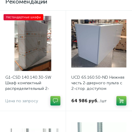
Рекомендации
Нестандартные шкафы
G1-CSD 140.140.30-SW
UCD 65.160.50-ND Нижняя
Шкаф компактный
часть 2-дверного пульта с
распределительный 2-
2-стор. доступом
дверный из нержавеющей
стали, с перемычкой
64 986 руб.
Цена по запросу
/шт