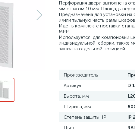
Перфорация двери выполнена от
мм с шагом 10 мм. Площадь перф
Предназначена для установки на
и/или тыльную часть рамы шкафов
Идет в комплекте поставки стан
MPP.
Используется для компоновки ш
индивидуальной сборки, также м
заказана отдельной позицией.
Производитель
Пр
Артикул
D 1
Высота, мм
12
Ширина, мм
80
Степень защиты, IP
IP 
Цвет
RA