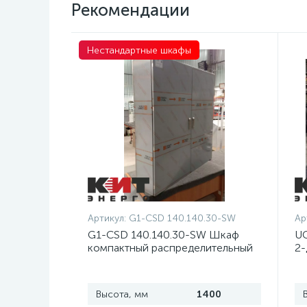
Рекомендации
Нестандартные шкафы
Артикул:
G1-CSD 140.140.30-SW
Ар
G1-CSD 140.140.30-SW Шкаф
UC
компактный распределительный
2-
2-дверный из нержавеющей
д
стали, с перемычкой
Высота, мм
1400