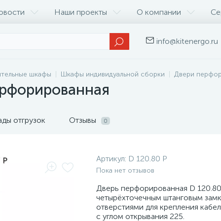
овости
Наши проекты
О компании
Се
info@kitenergo.ru
ительные шкафы
Шкафы индивидуальной сборки
Двери перфо
ерфорированная
ады отгрузок
Отзывы
0
Артикул:
D 120.80 P
Пока нет отзывов
Дверь перфорированная D 120.80
четырёхточечным штанговым замк
отверстиями для крепления кабел
с углом открывания 225.