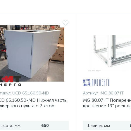
тикул:
UCD 65.160.50-ND
Артикул:
MG 80.07 IT
D 65.160.50-ND Нижняя часть
MG 80.07 IT Попереч
дверного пульта с 2-стор.
крепление 19'' реек д
оступом
шириной 800 мм, ком
Высота, мм
650
Ширина, мм