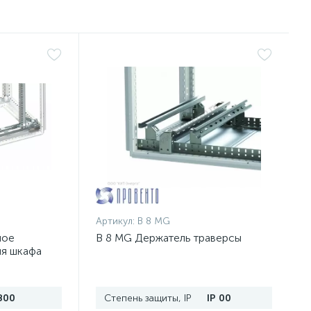
Артикул:
B 8 MG
ное
B 8 MG Держатель траверсы
ля шкафа
п.
800
Степень защиты, IP
IP 00