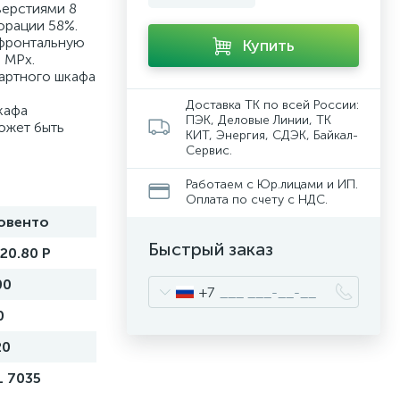
верстиями 8
орации 58%.
 фронтальную
Купить
 MPx.
дартного шкафа
Доставка ТК по всей России:
кафа
ПЭК, Деловые Линии, ТК
ожет быть
КИТ, Энергия, СДЭК, Байкал-
Сервис.
Работаем с Юр.лицами и ИП.
Оплата по счету с НДС.
овенто
Быстрый заказ
20.80 P
00
+7
0
20
L 7035