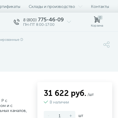
ртификаты
Склады и производство
Контакты
0
775-46-09
8 (800)
ПН-ПТ 8:00-17:00
Корзина
рированные D
31 622 руб.
/шт
 P с
В наличии
ом и с
ьных каналов,
-
+
шт