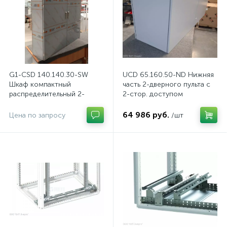
G1-CSD 140.140.30-SW
UCD 65.160.50-ND Нижняя
Шкаф компактный
часть 2-дверного пульта с
распределительный 2-
2-стор. доступом
дверный из нержавеющей
стали, с перемычкой
64 986 руб.
Цена по запросу
/шт