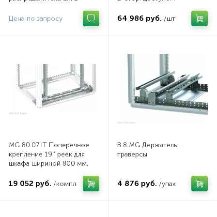
дверный из нержавеющей
стали, с перемычкой
64 986 руб.
Цена по запросу
/шт
MG 80.07 IT Поперечное
B 8 MG Держатель
крепление 19'' реек для
траверсы
шкафа шириной 800 мм,
комп.
19 052 руб.
4 876 руб.
/компл
/упак