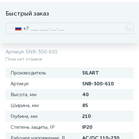
нные
Быстрый заказ
+7
Артикул:
SNB-300-610
Пока нет отзывов
Производитель
SILART
Артикул
SNB-300-610
Высота, мм
40
Ширина, мм
85
Глубина, мм
210
Степень защиты, IP
IP20
Рабочее напряжение, В
AC/DC 110-230