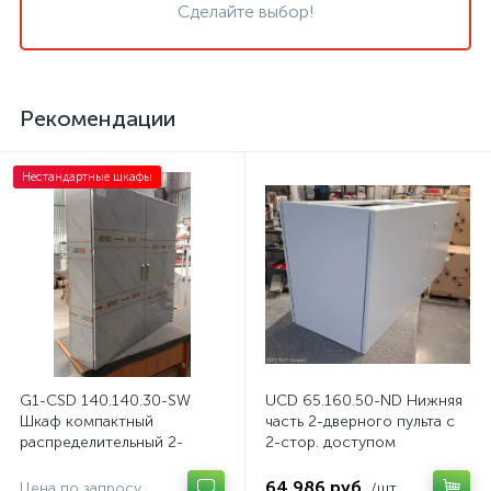
Сделайте выбор!
Рекомендации
Нестандартные шкафы
G1-CSD 140.140.30-SW
UCD 65.160.50-ND Нижняя
Шкаф компактный
часть 2-дверного пульта с
распределительный 2-
2-стор. доступом
дверный из нержавеющей
стали, с перемычкой
64 986 руб.
Цена по запросу
/шт