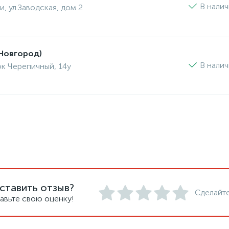
В нали
и, ул.Заводская, дом 2
Новгород)
В нали
ок Черепичный, 14у
ставить отзыв?
Сделайте
авьте свою оценку!