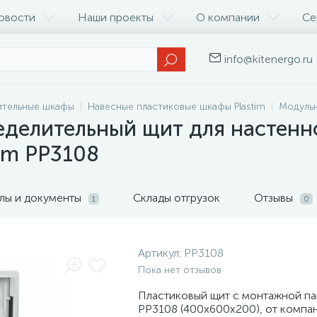
овости
Наши проекты
О компании
Се
info@kitenergo.ru
ительные шкафы
Навесные пластиковые шкафы Plastim
Модульн
еделительный щит для настенн
im PP3108
лы и документы
Склады отгрузок
Отзывы
1
0
Артикул:
PP3108
Пока нет отзывов
Пластиковый щит с монтажной па
PP3108 (400х600х200), от компан