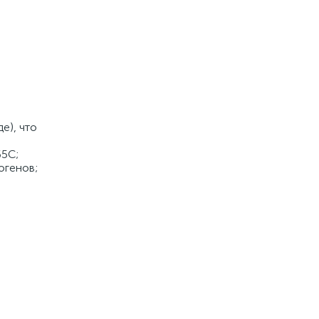
е), что
65С;
огенов;