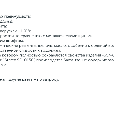
ых преимуществ:
2,5мм);
ита;
агрузкам - IK08;
оррозии по сравнению с металлическими щитами;
ким штифтом;
мические реагенты, щелочь, масло, особенно к соленой вод
дственной близости к водоемам;
в котором полностью сохраняются свойства изделия -35/+
и "Starex SD-0150", производства Samsung, не содержит гал
1 мм
ая, другие цвета – по запросу.