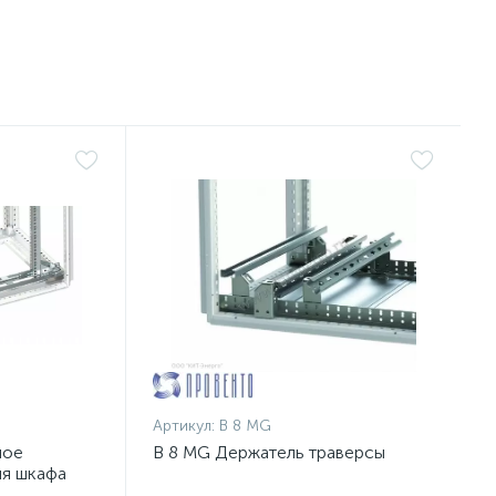
Артикул:
B 8 MG
ное
B 8 MG Держатель траверсы
ля шкафа
п.