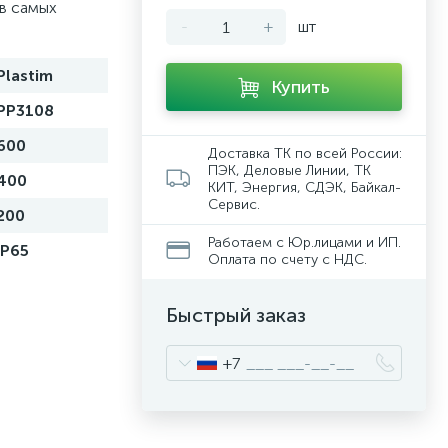
в самых
-
+
шт
Plastim
Купить
PP3108
600
Доставка ТК по всей России:
ПЭК, Деловые Линии, ТК
400
КИТ, Энергия, СДЭК, Байкал-
Сервис.
200
Работаем с Юр.лицами и ИП.
IP65
Оплата по счету с НДС.
Быстрый заказ
+7