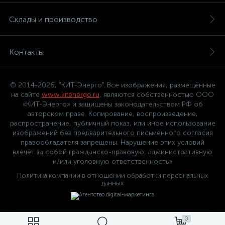
Склады и производство
Контакты
© 2014-2026, "КИТ-Энерго". Все изображения, размещённые
на сайте
www.kitenergo.ru
, являются собственностью ООО
«КИТ-Энерго» и защищены законодательством РФ об
авторском праве. Копирование, воспроизведение,
распространение, публичный показ, или иное использование
изображений без предварительного письменного согласия
правообладателя запрещены. Нарушение этих условий
влечёт за собой гражданско-правовую, административную
и/или уголовную ответственность»
Политика компании в отношении обработки персональных
данных
0