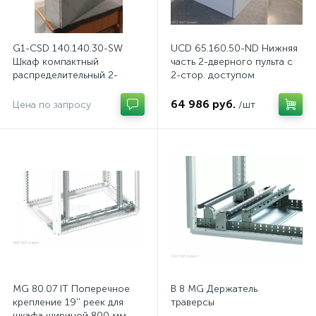
G1-CSD 140.140.30-SW
UCD 65.160.50-ND Нижняя
Шкаф компактный
часть 2-дверного пульта с
распределительный 2-
2-стор. доступом
дверный из нержавеющей
стали, с перемычкой
64 986 руб.
Цена по запросу
/шт
MG 80.07 IT Поперечное
B 8 MG Держатель
крепление 19'' реек для
траверсы
шкафа шириной 800 мм,