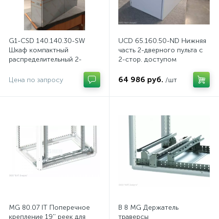
G1-CSD 140.140.30-SW
UCD 65.160.50-ND Нижняя
Шкаф компактный
часть 2-дверного пульта с
распределительный 2-
2-стор. доступом
дверный из нержавеющей
стали, с перемычкой
64 986 руб.
Цена по запросу
/шт
MG 80.07 IT Поперечное
B 8 MG Держатель
крепление 19'' реек для
траверсы