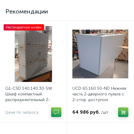
Рекомендации
Нестандартные шкафы
G1-CSD 140.140.30-SW
UCD 65.160.50-ND Нижняя
Шкаф компактный
часть 2-дверного пульта с
распределительный 2-
2-стор. доступом
дверный из нержавеющей
стали, с перемычкой
64 986 руб.
Цена по запросу
/шт