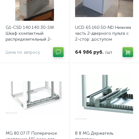
G1-CSD 140.140.30-SW
UCD 65.160.50-ND Нижняя
Шкаф компактный
часть 2-дверного пульта с
распределительный 2-
2-стор. доступом
дверный из нержавеющей
стали, с перемычкой
64 986 руб.
Цена по запросу
/шт
MG 80.07 IT Поперечное
B 8 MG Держатель