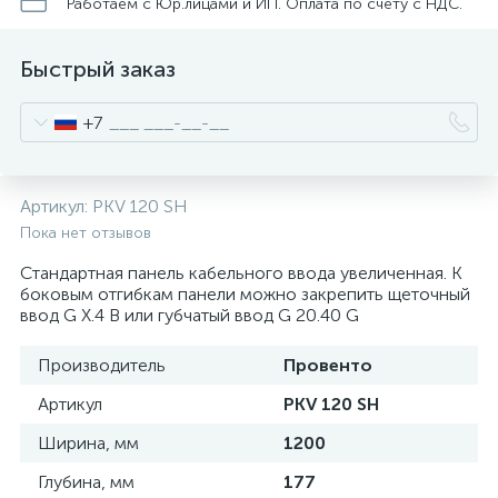
нные
Работаем с Юр.лицами и ИП. Оплата по счету с НДС.
Быстрый заказ
+7
Артикул:
PKV 120 SH
Пока нет отзывов
Стандартная панель кабельного ввода увеличенная. К
боковым отгибкам панели можно закрепить щеточный
ввод G X.4 B или губчатый ввод G 20.40 G
Производитель
Провенто
Артикул
PKV 120 SH
Ширина, мм
1200
Глубина, мм
177