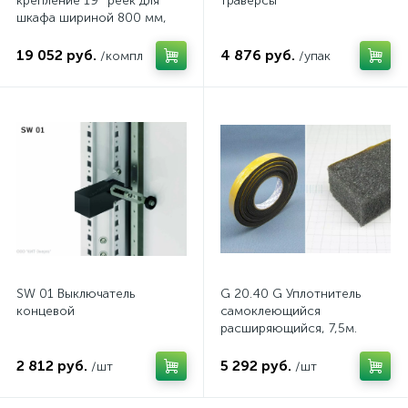
крепление 19'' реек для
траверсы
шкафа шириной 800 мм,
комп.
19 052 руб.
4 876 руб.
/компл
/упак
SW 01 Выключатель
G 20.40 G Уплотнитель
концевой
самоклеющийся
расширяющийся, 7,5м.
2 812 руб.
5 292 руб.
/шт
/шт