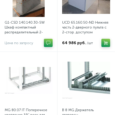
G1-CSD 140.140.30-SW
UCD 65.160.50-ND Нижняя
Шкаф компактный
часть 2-дверного пульта с
распределительный 2-
2-стор. доступом
дверный из нержавеющей
стали, с перемычкой
64 986 руб.
Цена по запросу
/шт
MG 80.07 IT Поперечное
B 8 MG Держатель
крепление 19'' реек для
траверсы