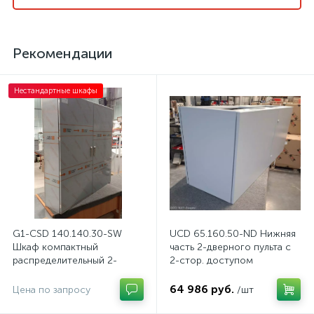
Рекомендации
Нестандартные шкафы
G1-CSD 140.140.30-SW
UCD 65.160.50-ND Нижняя
Шкаф компактный
часть 2-дверного пульта с
распределительный 2-
2-стор. доступом
дверный из нержавеющей
стали, с перемычкой
64 986 руб.
Цена по запросу
/шт