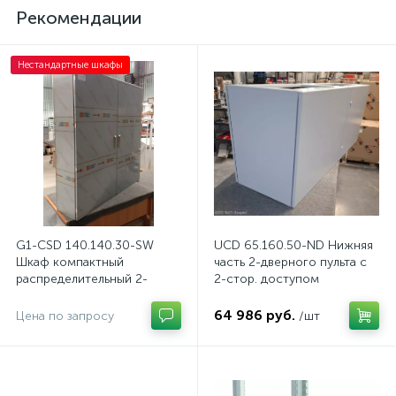
Рекомендации
Нестандартные шкафы
G1-CSD 140.140.30-SW
UCD 65.160.50-ND Нижняя
Шкаф компактный
часть 2-дверного пульта с
распределительный 2-
2-стор. доступом
дверный из нержавеющей
стали, с перемычкой
64 986 руб.
Цена по запросу
/шт