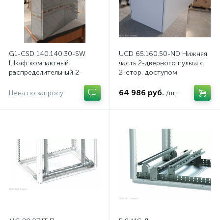
G1-CSD 140.140.30-SW
UCD 65.160.50-ND Нижняя
Шкаф компактный
часть 2-дверного пульта с
распределительный 2-
2-стор. доступом
дверный из нержавеющей
стали, с перемычкой
64 986 руб.
Цена по запросу
/шт