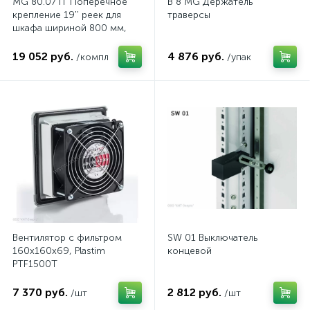
MG 80.07 IT Поперечное
B 8 MG Держатель
крепление 19'' реек для
траверсы
шкафа шириной 800 мм,
комп.
19 052 руб.
4 876 руб.
/компл
/упак
Вентилятор с фильтром
SW 01 Выключатель
160x160x69, Plastim
концевой
PTF1500T
7 370 руб.
2 812 руб.
/шт
/шт